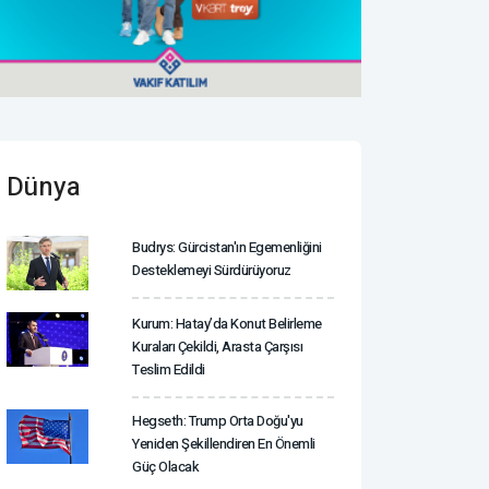
Dünya
Budrys: Gürcistan'ın Egemenliğini
Desteklemeyi Sürdürüyoruz
Kurum: Hatay’da Konut Belirleme
Kuraları Çekildi, Arasta Çarşısı
Teslim Edildi
Hegseth: Trump Orta Doğu'yu
Yeniden Şekillendiren En Önemli
Güç Olacak