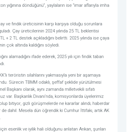
n yığınına döndüğünü”, yaylaların ise “imar aflarıyla imha
 ve fındık üreticisinin karşı karşıya olduğu sorunlara
guladı. Çay üreticilerinin 2024 yılında 25 TL beklentisi
L + 2 TL destek açıkladığını belirtti. 2025 yılında ise çaya
’nin çok altında kaldığını söyledi.
lığını alamadığını ifade ederek, 2025 yılı için fındık taban
dı.
K’lı teröristin silahlarını yakmasıyla yeni bir aşamaya
undu. Sürecin TBMM odaklı, şeffaf şeklide yürütülmesi
nel Başkanı olarak, aynı zamanda milletvekili sıfatı
muz var. Başkanlık Divanı’nda, komisyonlarda üyelerimiz
olup bitiyor, gizli görüşmelerde ne kararlar alındı; haberdar
r de dahil. Mesela dün öğrendik ki Cumhur İttifakı, artık AK
.
çin esenlik ve iyilik hali olduğunu anlatan Arıkan, şunları