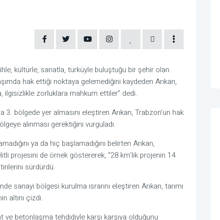
le, kültürle, sanatla, türküyle buluştuğu bir şehir olan
aşımda hak ettiği noktaya gelemediğini kaydeden Arıkan,
a, ilgisizlikle zorluklara mahkum ettiler” dedi.
a 3. bölgede yer almasını eleştiren Arıkan, Trabzon’un hak
bölgeye alınması gerektiğini vurguladı.
amadığını ya da hiç başlamadığını belirten Arıkan,
itli projesini de örnek göstererek, “28 km’lik projenin 14
irilerini sürdürdü.
de sanayi bölgesi kurulma ısrarını eleştiren Arıkan, tarımı
n altını çizdi.
ant ve betonlaşma tehdidiyle karşı karşıya olduğunu