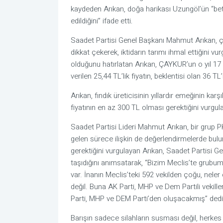
kaydeden Arıkan, doğa harikası Uzungöl’ün “beto
edildiğini” ifade etti
.
Saadet Partisi Genel Başkanı Mahmut Arıkan, çay
dikkat çekerek, iktidarın tarımı ihmal ettiğini vur
olduğunu hatırlatan Arıkan, ÇAYKUR’un o yıl 17 T
verilen 25,44 TL’lik fiyatın, beklentisi olan 36 TL
Arıkan, fındık üreticisinin yıllardır emeğinin karşı
fiyatının en az 300 TL olması gerektiğini vurgula
Saadet Partisi Lideri Mahmut Arıkan, bir grup PK
gelen sürece ilişkin de değerlendirmelerde bul
gerektiğini vurgulayan Arıkan, Saadet Partisi Ge
taşıdığını anımsatarak, “Bizim Meclis’te grubu
var. İnanın Meclis’teki 592 vekilden çoğu, neler 
değil. Buna AK Parti, MHP ve Dem Partili vekille
Parti, MHP ve DEM Parti’den oluşacakmış” dedi
Barışın sadece silahların susması değil, herkes i