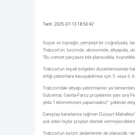
Tarih:
2025-07-13 18:50:42
Suyun ve toprağın, yemyeşil bir coğrafyada, tarih
Trabzon’un, turizmde, ekonomide, altyapıda, ul
“Bu cennet parçasını bile plansızlıkla, hoyratlıkl
Trabzon’un teşvik bölgeleri düzenlemesinde hal
ettiği yatırımlara kavuşabilmesi için 5. veya 6. 
Trabzon’daki altyapı yatırımlarının ya tamamlan
Gülcemal, Ganita-Faroz projelerinin yanı sıra Pel
yılda 1 kilometresini yapamadınız” şeklinde eleşt
Danıştay kararlarına rağmen Düzyurt Mahallesi’n
yok eden hiçbir projeye destek vermeyeceklerini
Trabzon’un turizm değerlerinin de plansızlık, r