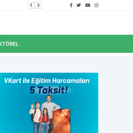
Zorkun Yaylası 30. Çocuk Şenliği 21-23 Ağusto
KTÖREL