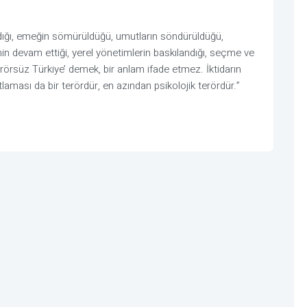
ıldığı, emeğin sömürüldüğü, umutların söndürüldüğü,
nin devam ettiği, yerel yönetimlerin baskılandığı, seçme ve
Terörsüz Türkiye’ demek, bir anlam ifade etmez. İktidarın
tlaması da bir terördür, en azından psikolojik terördür.”