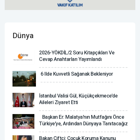
Dünya
2026-YÖKDİL/2 Soru Kitapçıkları Ve
Cevap Anahtarları Yayımlandı
6 Ilde Kuvvetli Sağanak Bekleniyor
İstanbul Valisi Gül, Küçükçekmece’de
Aileleri Ziyaret Etti
Başkan Er: Malatya'nın Mutfağını Önce
Türkiye'ye, Ardından Dünyaya Tanıtacağız
Bakan Çiftçi: Çocuk Koruma Kanunu