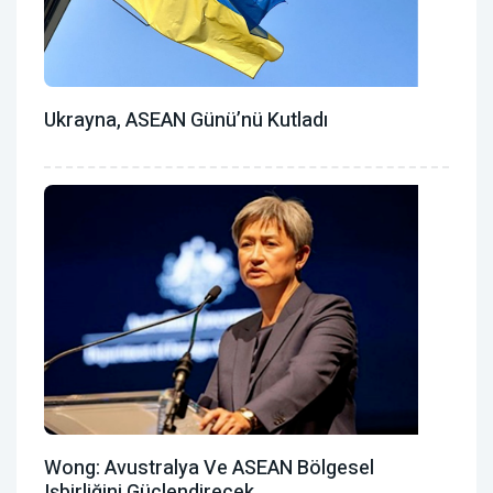
Ukrayna, ASEAN Günü’nü Kutladı
Wong: Avustralya Ve ASEAN Bölgesel
Işbirliğini Güçlendirecek