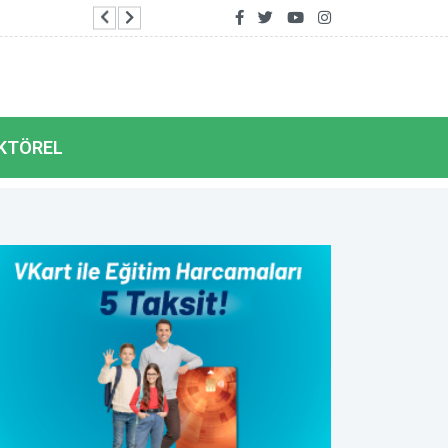
Bodrum Belediyesi'nin ilk emekli kafesi Pinaraltı
KTÖREL