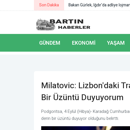
Son Dakika
Bakan Çiftçi: Türkeli’nin gönlümüz
GÜNDEM
EKONOMI
YAŞAM
Milatovic: Lizbon'daki Tr
Bir Üzüntü Duyuyorum
Podgoritsa, 4 Eylül (Hibya)- Karadağ Cumhurbaşk
derin bir üzüntü duyuyor olduğunu belirtti.