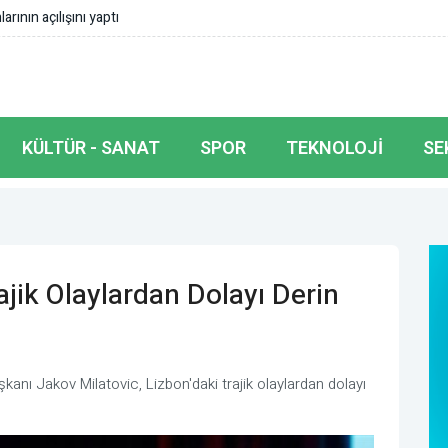
de müstesna bir yeri var
KÜLTÜR - SANAT
SPOR
TEKNOLOJI
SE
ajik Olaylardan Dolayı Derin
anı Jakov Milatovic, Lizbon'daki trajik olaylardan dolayı