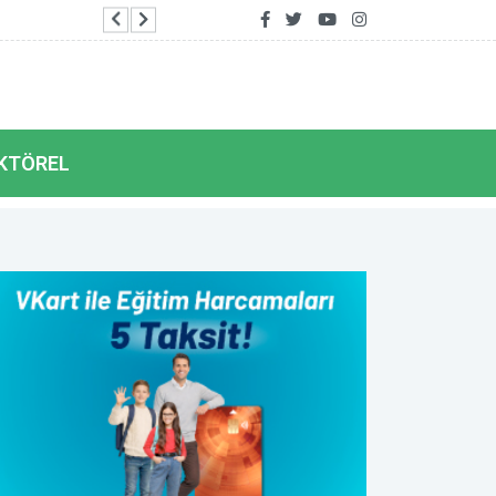
AFAD ile Gaziantep Büyükşehir Belediyesi ar
KTÖREL