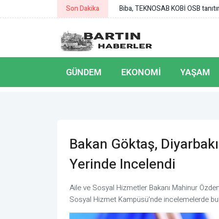
Son Dakika
ORC araştırmasında Tokat Belediye
GÜNDEM
EKONOMI
YAŞAM
Bakan Göktaş, Diyarbak
Yerinde Incelendi
Aile ve Sosyal Hizmetler Bakanı Mahinur Özdem
Sosyal Hizmet Kampüsü’nde incelemelerde bu