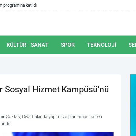
 Başkanı Yazıcıoğlu ilk sırada yer aldı
KÜLTÜR - SANAT
SPOR
TEKNOLOJI
SE
ır Sosyal Hizmet Kampüsü'nü
ir Göktaş, Diyarbakır’da yapımı ve planlaması süren
lundu.