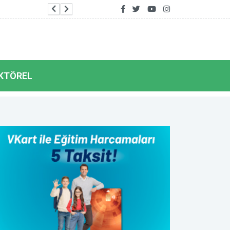
Şanlıurfa’da Filistin konvoyuna destek
KTÖREL