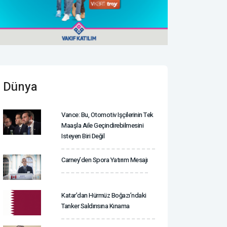
Dünya
Vance: Bu, Otomotiv Işçilerinin Tek
Maaşla Aile Geçindirebilmesini
Isteyen Biri Değil
Carney’den Spora Yatırım Mesajı
Katar’dan Hürmüz Boğazı’ndaki
Tanker Saldırısına Kınama